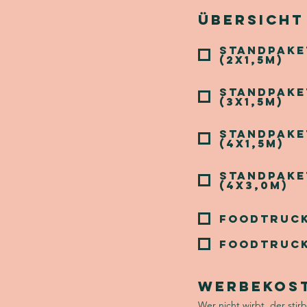
Übersicht
Standpake
(2x1,5m)
Standpake
(3x1,5m)
Standpake
(4x1,5m)
Standpake
(4x3,0m)
Foodtrucks
Foodtruck
Werbekos
Wer nicht wirbt, der stir