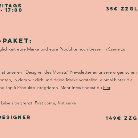
eitags
35€ zzgl
- 17:00
-Paket:
öglichkeit eure Marke und eure Produkte noch besser in Szene zu
nat unseren "Designer des Monats" Newsletter an unsere organischen
nten, in dem wir dich und deine Marke vorstellen, einmal hinter die
ne Top 5 Produkte integrieren.
Mehr Infos findest du
hier
.
Labels begrenzt. First come, first serve!
Designer
149€ zzg
s