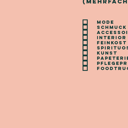
(mehrfach
Mode
Schmuck
Accesso
Interior
Feinkost
Spirituo
Kunst
Papeteri
Pflegep
Foodtru