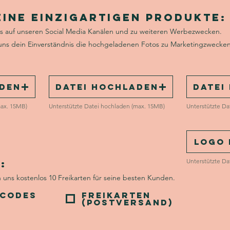
eine einzigartigen Produkte:
s auf unseren Social Media Kanälen und zu weiteren Werbezwecken.
uns dein Einverständnis die hochgeladenen Fotos zu Marketingzwecke
aden
Datei hochladen
Datei
max. 15MB)
Unterstützte Datei hochladen (max. 15MB)
Unterstützte Da
Logo
Unterstützte Da
:
n uns kostenlos 10 Freikarten für seine besten Kunden.
ncodes
Freikarten
(Postversand)