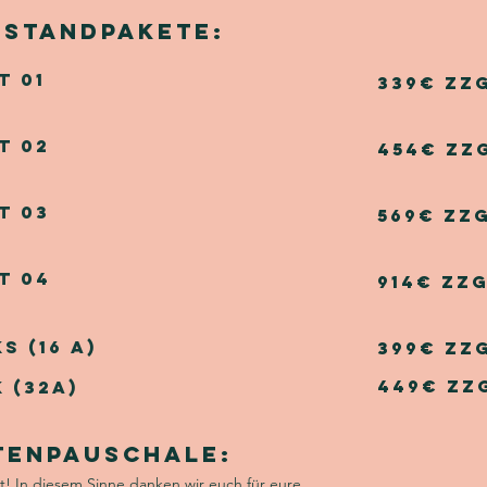
 standpakete:
t 01
339€ zz
t 02
454€ zz
t 03
569€ zz
t 04
914€ zzg
 (16 A)
399€ zz
449€ zz
 (32A)
tenpauschale:
bt! In diesem Sinne danken wir euch für eure