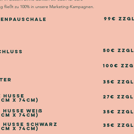
ag fließt zu 100% in unsere Marketing-Kampagnen.
99€ zzg
enpauschale
50€ zzgl
chluss
100€ zzg
ter
35€ zzgl
e Husse
27€ zzgl
4cm x 74cm)
. Husse weiß
35€ zzgl
4cm x 74cm)
l. Husse schwarz
35€ zzgl
4cm x 74cm)