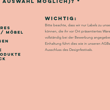
P
 AUswahl möglich)?
*
f
l
i
Wichtig:
c
h
Bitte beachte, dass wir nur Labels zu uns
t
ires
f
können, die ihr vor Ort präsentiertes Wa
 / Möbel
e
vollständig bei der Bewerbung angegeben
l
sen
Einhaltung führt dies wie in unseren AG
d
e
Ausschluss des Designfestivals.
rodukte
ck