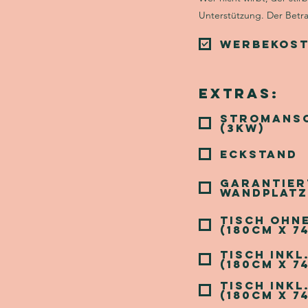
Unterstützung. Der Betr
Werbekost
Extras:
Stromans
(3KW)
Eckstand
Garantier
Wandplatz
Tisch ohn
(180cm X 7
Tisch inkl
(180cm x 7
Tisch ink
(180cm x 7