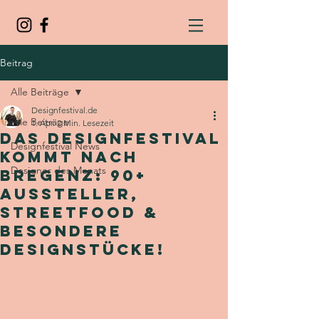
Beitrag
Alle Beiträge
Designfestival.de
Alle Beiträge
1. Apr.
2 Min. Lesezeit
Das Designfestival
Designfestival News
kommt nach
Designer des Monats
Bregenz: 90+
Aussteller,
Streetfood &
besondere
Designstücke!