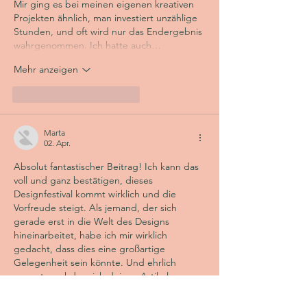
Mir ging es bei meinen eigenen kreativen 
Projekten ähnlich, man investiert unzählige 
Stunden, und oft wird nur das Endergebnis 
wahrgenommen. Ich hatte auch…
Mehr anzeigen
Gefällt mir
Antworten
Marta
02. Apr.
Absolut fantastischer Beitrag! Ich kann das 
voll und ganz bestätigen, dieses 
Designfestival kommt wirklich und die 
Vorfreude steigt. Als jemand, der sich 
gerade erst in die Welt des Designs 
hineinarbeitet, habe ich mir wirklich 
gedacht, dass dies eine großartige 
Gelegenheit sein könnte. Und ehrlich 
gesagt, nachdem ich deinen Artikel 
gelesen habe, weiß ich jetzt viel besser, wie 
ich mich am besten darauf vorbereiten 