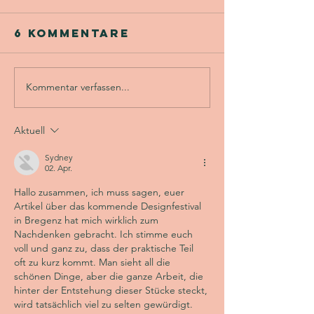
6 Kommentare
Kommentar verfassen...
Designfestival
Designfe
im Gutshof
in der
Ladenburg:
Pyramid
Aktuell
85+
Mainz: 8
Sydney
Aussteller,
Ausstell
02. Apr.
Streetfood &
Streetf
Hallo zusammen, ich muss sagen, euer 
kreative
kreative
Artikel über das kommende Designfestival 
Highlights
Highligh
in Bregenz hat mich wirklich zum 
Nachdenken gebracht. Ich stimme euch 
voll und ganz zu, dass der praktische Teil 
oft zu kurz kommt. Man sieht all die 
schönen Dinge, aber die ganze Arbeit, die 
hinter der Entstehung dieser Stücke steckt, 
wird tatsächlich viel zu selten gewürdigt. 