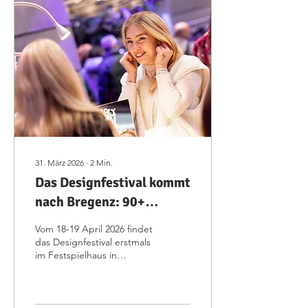
31. März 2026
∙
2
Min.
Das Designfestival kommt
nach Bregenz: 90+
Aussteller, Streetfood &
Vom 18-19 April 2026 findet
besondere Designstücke!
das Designfestival erstmals
im Festspielhaus in
Bregenz statt. Über 90+
Aussteller präsentieren
Mode, Accessoires,
Schmuck, Kunst und vieles