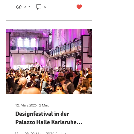
mehr im Festspielhaus
319
6
1
Bregenz!
12. März 2026
∙
2
Min.
Designfestival in der
Palazzo Halle Karlsruhe:
80+ Aussteller,